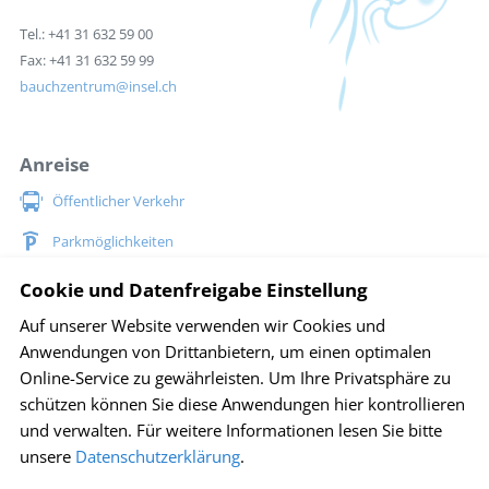
Tel.: +41 31 632 59 00
Fax: +41 31 632 59 99
bauchzentrum
insel.ch
Anreise
Öffentlicher Verkehr
Parkmöglichkeiten
Situationsplan Inselspital
Cookie und Datenfreigabe Einstellung
Auf unserer Website verwenden wir Cookies und
Social Media
Anwendungen von Drittanbietern, um einen optimalen
Online-Service zu gewährleisten. Um Ihre Privatsphäre zu
schützen können Sie diese Anwendungen hier kontrollieren
und verwalten.
Für weitere Informationen lesen Sie bitte
Impressum
Disclaimer
Sitemap
Datenschutz
unsere
Datenschutzerklärung
.
Cookie Einstellungen