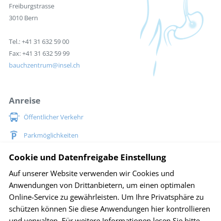
Freiburgstrasse
3010 Bern
Tel.: +41 31 632 59 00
Fax: +41 31 632 59 99
bauchzentrum
insel.ch
Anreise
Öffentlicher Verkehr
Parkmöglichkeiten
Situationsplan Inselspital
Cookie und Datenfreigabe Einstellung
Auf unserer Website verwenden wir Cookies und
Social Media
Anwendungen von Drittanbietern, um einen optimalen
Online-Service zu gewährleisten. Um Ihre Privatsphäre zu
schützen können Sie diese Anwendungen hier kontrollieren
und verwalten.
Für weitere Informationen lesen Sie bitte