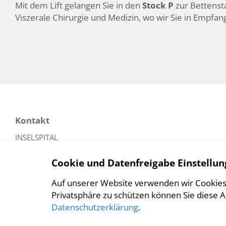
Mit dem Lift gelangen Sie in den
Stock P
zur Bettensta
Viszerale Chirurgie und Medizin, wo wir Sie in Empfa
Kontakt
INSELSPITAL
Universitätsklinik für Viszerale Chirurgie und Medizin
Cookie und Datenfreigabe Einstellun
Bauchzentrum Bern
Freiburgstrasse
Auf unserer Website verwenden wir Cookies
3010 Bern
Privatsphäre zu schützen können Sie diese 
Datenschutzerklärung
.
Tel.: +41 31 632 59 00
Fax: +41 31 632 59 99