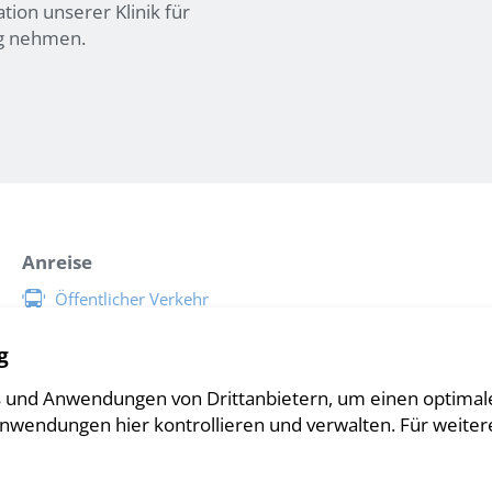
tion unserer Klinik für
ng nehmen.
Anreise
Öffentlicher Verkehr
Parkmöglichkeiten
g
Situationsplan Inselspital
 und Anwendungen von Drittanbietern, um einen optimale
Anwendungen hier kontrollieren und verwalten.
Für weiter
Impressum
Disclaimer
Sitemap
Datenschutz
Cookie Einstellungen