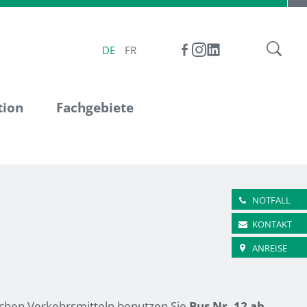
DE
FR
tion
Fachgebiete
NOTFALL
KONTAKT
ANREISE
lichen Verkehrsmitteln benutzen Sie
Bus Nr. 12 ab