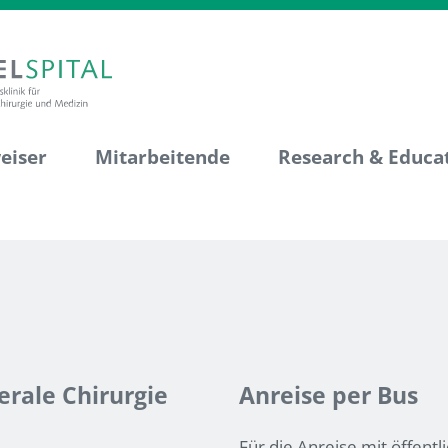
eiser
Mitarbeitende
Research & Educa
erale Chirurgie
Anreise per Bus
Für die Anreise mit öffent