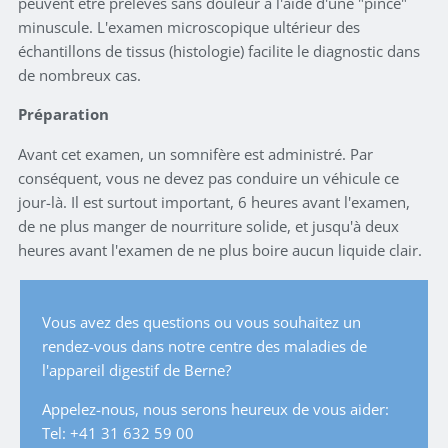
peuvent être prélevés sans douleur à l'aide d'une "pince"
minuscule. L'examen microscopique ultérieur des
échantillons de tissus (histologie) facilite le diagnostic dans
de nombreux cas.
Préparation
Avant cet examen, un somnifère est administré. Par
conséquent, vous ne devez pas conduire un véhicule ce
jour-là. Il est surtout important, 6 heures avant l'examen,
de ne plus manger de nourriture solide, et jusqu'à deux
heures avant l'examen de ne plus boire aucun liquide clair.
Vous avez des questions ou vous souhaitez un
rendez-vous dans notre centre des maladies de
l'appareil digestif de Berne?
Appelez-nous, nous serons heureux de vous aider:
Tel: +41 31 632 59 00